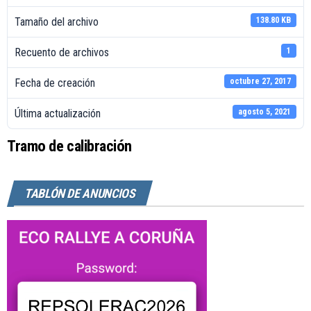
a
c
Tamaño del archivo
138.80 KB
i
Recuento de archivos
1
ó
n
Fecha de creación
octubre 27, 2017
Última actualización
agosto 5, 2021
Tramo de calibración
TABLÓN DE ANUNCIOS